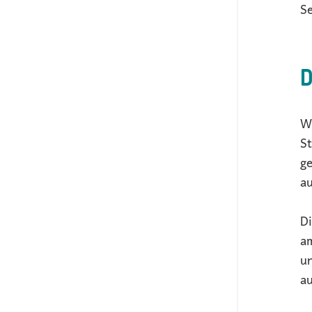
S
D
Wo
St
ge
au
Di
am
un
a