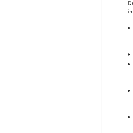
De
im