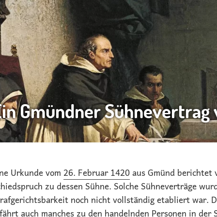
Ein Gmündner Sühnevertrag 
ine Urkunde vom
26. Februar 1420
aus Gmünd berichtet v
hiedspruch zu dessen Sühne. Solche Sühneverträge wurd
rafgerichtsbarkeit noch nicht vollständig etabliert war.
fährt auch manches zu den handelnden Personen in der 