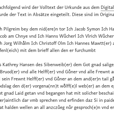
achfolgend wird der Volltext der Urkunde aus dem
Digital
rde der Text in Absätze eingeteilt. Diese sind im Origin
h Pilgreim bey dem nid(ere)n tor Ich Jacob Symon Ich H
cob am Chnye vnd Ich Hanns Wuͦcherl Ich Vlrich Wuͦcherl
h Jorg Wilhaͤlm Ich Christoff Olm Ich Hannes Mawtt(er) 
fenl(eich) mit dem brieff allen den er furchumbt
s Kathrey Hansen des Sibenweib(er) dem Got gnad saligen
 Bruod(er) vnd alle Helff(er) vnd Guͤner vnd alle Frewnt 
l sein Frewnt Helff(er) vnd Guͤner an dem and(er)n tail g
dslag den d(er) vorgena(nn)t woͤlff(e)l web(er) an de
t gnad Laid getan vnd begangen hat mit solicher beschai
er)aintlich dar vmb sprechen vnd erfinden daz Si in paide
at halden wellen an all anzczuͦeg nuͦr gesproch(e)n vnd e