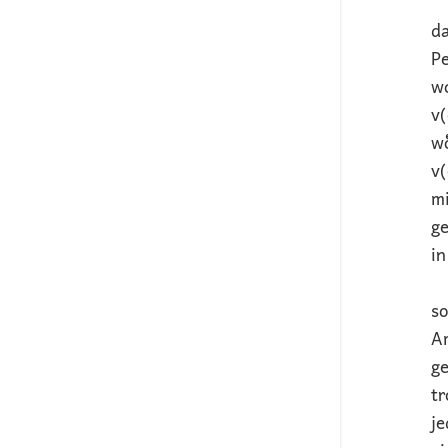
da
Pe
wo
v(
wo
v(
mi
g
in
so
A
ge
tr
je